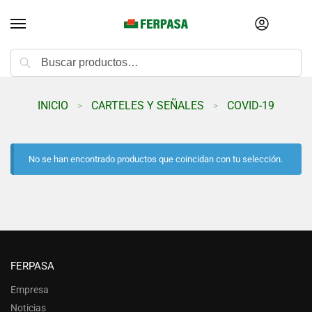
Buscar
INICIO
CARTELES Y SEÑALES
COVID-19
>
>
No se han encontrado productos que coincidan con tu selección.
FERPASA
Empresa
Noticias