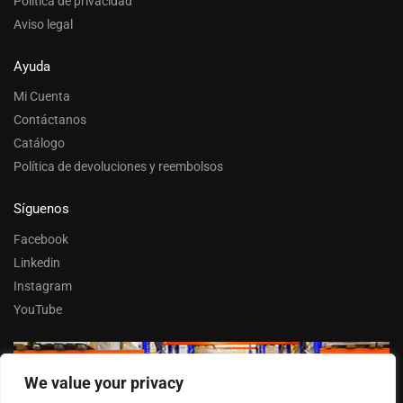
Política de privacidad
Aviso legal
Ayuda
Mi Cuenta
Contáctanos
Catálogo
Política de devoluciones y reembolsos
Síguenos
Facebook
Linkedin
Instagram
YouTube
We value your privacy
Trabaja con nosotros