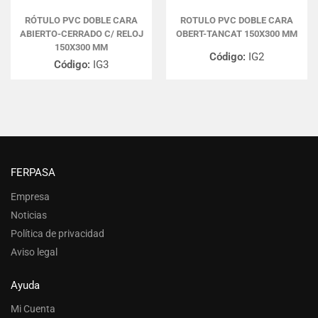
RÓTULO PVC DOBLE CARA
ROTULO PVC DOBLE CARA
ABIERTO-CERRADO C/ RELOJ
OBERT-TANCAT 150X300 MM
150X300 MM
Código:
IG2
Código:
IG3
FERPASA
Empresa
Noticias
Política de privacidad
Aviso legal
Ayuda
Mi Cuenta