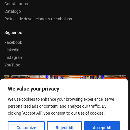
Contáctanos
Catálogo
Política de devoluciones y reembolsos
Síguenos
Facebook
Linkedin
Instagram
YouTube
We value your privacy
Trabaja con nosotros
We use cookies to enhance your browsing experience, serve
Entrar
personalized ads or content, and analyze our traffic. By
clicking "Accept All", you consent to our use of cookies.
© FERPASA 2025 –
Cookies
Customize
Reject All
Accept All