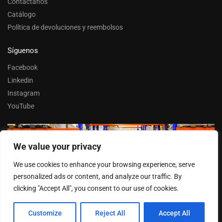
Contáctanos
Catálogo
Política de devoluciones y reembolsos
Síguenos
Facebook
Linkedin
Instagram
YouTube
We value your privacy
Trabaja con nosotros
We use cookies to enhance your browsing experience, serve
Entrar
personalized ads or content, and analyze our traffic. By
clicking "Accept All", you consent to our use of cookies.
© FERPASA 2025 –
Cookies
Customize
Reject All
Accept All