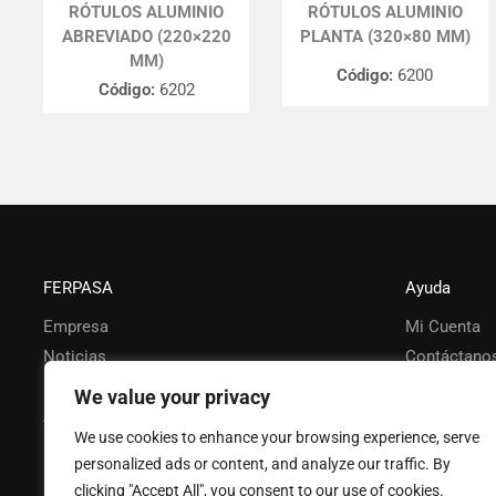
RÓTULOS ALUMINIO
RÓTULOS ALUMINIO
ABREVIADO (220×220
PLANTA (320×80 MM)
MM)
Código:
6200
Código:
6202
FERPASA
Ayuda
Empresa
Mi Cuenta
Noticias
Contáctano
Política de privacidad
Catálogo
We value your privacy
Aviso legal
Política de
We use cookies to enhance your browsing experience, serve
personalized ads or content, and analyze our traffic. By
clicking "Accept All", you consent to our use of cookies.