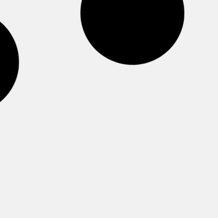
Casilleros Para Móviles
Casilleros para teléfonos móviles. De gran
utilidad en colegios y empresas.
Fabricados en diferentes tamaños. Muy
versátiles, aptos para transportarlos o para
instalarlos fijos.
Leer más