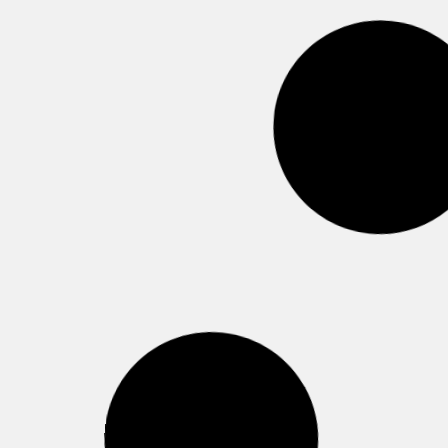
Nuevas Vallas de Parking con
cerradura Anti-Vandálica
Nueva Valla de Parking con cerradura
Europerfil. Con llaves de seguridad, llaves
iguales o llave Maestra. Anti vandálica,
Robusta y Resistente. Con cerradura
Europerfil de gran resistencia.
Leer más