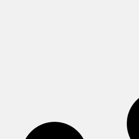
Pictogramas en diferentes
idiomas
Nuevos modelos en Ingles, Aleman,
Frances, Catala, Euskera...
Leer más