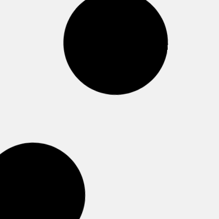
Nuevos Modelos de Papeleras
Nuevos modelos de papeleras para
recogida selectiva y reciclaje.
Personalizables. Para Comercios, Colegios,
Oficinas...