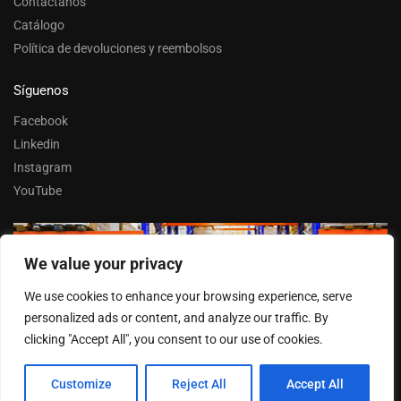
Contáctanos
Catálogo
Política de devoluciones y reembolsos
Síguenos
Facebook
Linkedin
Instagram
YouTube
We value your privacy
Trabaja con nosotros
We use cookies to enhance your browsing experience, serve
Entrar
personalized ads or content, and analyze our traffic. By
clicking "Accept All", you consent to our use of cookies.
© FERPASA 2025 –
Cookies
Customize
Reject All
Accept All