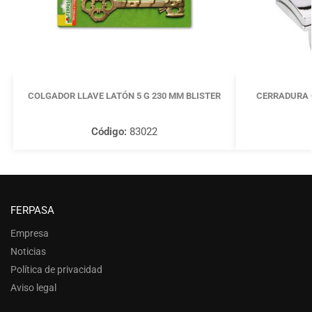
COLGADOR LLAVE LATÓN 5 G 230 MM BLISTER
CERRADURA 
Código:
83022
FERPASA
Empresa
Noticias
Política de privacidad
Aviso legal