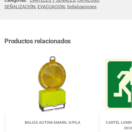
Categorías:
CARTELES Y SEÑALES
,
CATÁLOGO
SEÑALIZACIÓN
,
EVACUACION
,
Señalizaciones
Productos relacionados
BALIZA AUTOM AMARIL S/PILA
CARTEL LUMIN
DCH