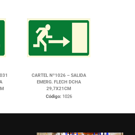
1031
CARTEL Nº1026 – SALIDA
BA
EMERG. FLECH DCHA
CM
29,7X21CM
Código:
1026