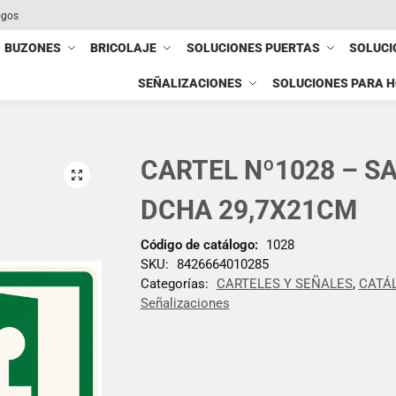
ogos
BUZONES
BRICOLAJE
SOLUCIONES PUERTAS
SOLUCI
SEÑALIZACIONES
SOLUCIONES PARA 
CARTEL Nº1028 – S
DCHA 29,7X21CM
Código de catálogo:
1028
SKU:
8426664010285
Categorías:
CARTELES Y SEÑALES
,
CATÁ
Señalizaciones