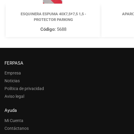
ESQUINERA ESPUMA 40X7,5+7,5 1,5 -
APARC
PROTECTOR PARKING
Código:
5688
FERPASA
Empresa
Noticias
Política de privacidad
Aviso legal
Ayuda
Mi Cuenta
Contáctanos