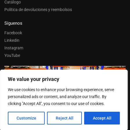
Catálogo
Política de devoluciones y reembolsos
Síguenos
Facebook
Linkedin
Instagram
YouTube
We value your privacy
Trabaja con nosotros
We use cookies to enhance your browsing experience, serve
Entrar
personalized ads or content, and analyze our traffic. By
clicking "Accept All", you consent to our use of cookies.
Customize
Reject All
Accept All
© FERPASA 2025 –
Cookies