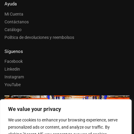
Ayuda
Mi Cuenta
Contáctanos
Catálogo
Política de devoluciones y reembolsos
Síguenos
Facebook
Linkedin
Instagram
YouTube
We value your privacy
Trabaja con nosotros
We use cookies to enhance your browsing experience, serve
Entrar
personalized ads or content, and analyze our traffic. By