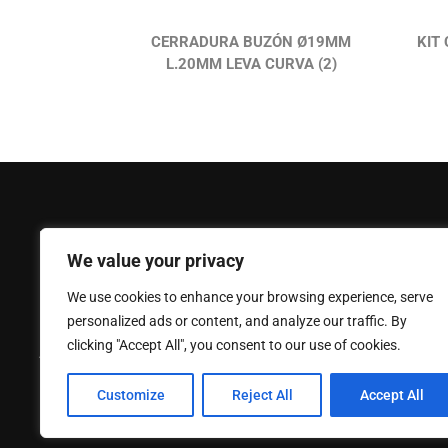
CERRADURA BUZÓN Ø19MM
KIT
L.20MM LEVA CURVA (2)
FERPASA
Ayuda
We value your privacy
Empresa
Mi Cuenta
We use cookies to enhance your browsing experience, serve
Noticias
Contáctano
personalized ads or content, and analyze our traffic. By
Política de privacidad
Catálogo
clicking "Accept All", you consent to our use of cookies.
Aviso legal
Política de
Customize
Reject All
Accept All