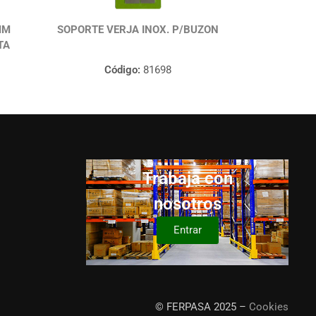
MM
SOPORTE VERJA INOX. P/BUZON
TA
Código:
81698
Trabaja con
nosotros
Entrar
© FERPASA 2025 –
Cookies