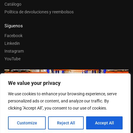
Catálogo
Política de devoluciones y reembolsos
Síguenos
Facebook
Linkedin
Instagram
YouTube
We value your privacy
Trabaja con nosotros
We use cookies to enhance your browsing experience, serve
Entrar
personalized ads or content, and analyze our traffic. By
clicking "Accept All", you consent to our use of cookies.
Customize
Reject All
Accept All
© FERPASA 2025 –
Cookies