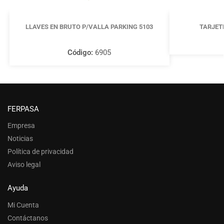
LLAVES EN BRUTO P/VALLA PARKING 5103
TARJET
Código:
6905
FERPASA
Empresa
Noticias
Política de privacidad
Aviso legal
Ayuda
Mi Cuenta
Contáctanos