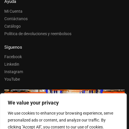
Ayuda
Mi Cuenta
Contáctanos
Catálogo
Política de devoluciones y reembolsos
Síguenos
Facebook
Linkedin
Instagram
YouTube
We value your privacy
Trabaja con nosotros
We use cookies to enhance your browsing experience, serve
Entrar
personalized ads or content, and analyze our traffic. By
clicking "Accept All", you consent to our use of cookies.