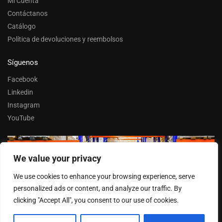
Mi Cuenta
Contáctanos
Catálogo
Política de devoluciones y reembolsos
Síguenos
Facebook
Linkedin
Instagram
YouTube
We value your privacy
Trabaja con nosotros
We use cookies to enhance your browsing experience, serve
Entrar
personalized ads or content, and analyze our traffic. By
clicking "Accept All", you consent to our use of cookies.