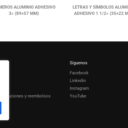
EROS ALUMINIO ADHESIVO
LETRAS Y SÍMBOLOS ALUMI
3» (89×57 MM)
ADHESIVO 1 1/2» (35×22 
Síguenos
Facebook
s
Linkedin
Instagram
 devoluciones y reembolsos
YouTube