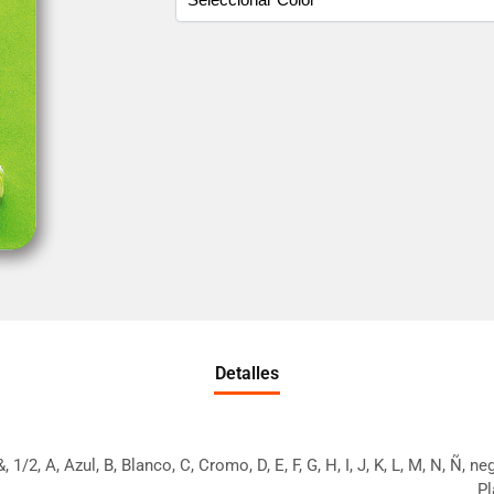
Detalles
(, &, 1/2, A, Azul, B, Blanco, C, Cromo, D, E, F, G, H, I, J, K, L, M, N, Ñ, n
Pl