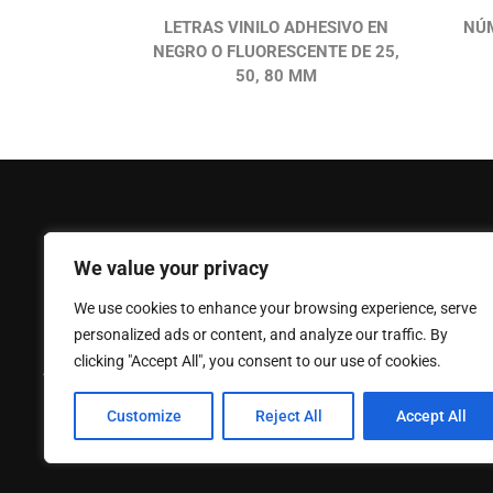
LETRAS VINILO ADHESIVO EN
NÚM
NEGRO O FLUORESCENTE DE 25,
50, 80 MM
FERPASA
Ayuda
We value your privacy
Empresa
Mi Cuenta
We use cookies to enhance your browsing experience, serve
Noticias
Contáctano
personalized ads or content, and analyze our traffic. By
Política de privacidad
Catálogo
clicking "Accept All", you consent to our use of cookies.
Aviso legal
Política de
Customize
Reject All
Accept All