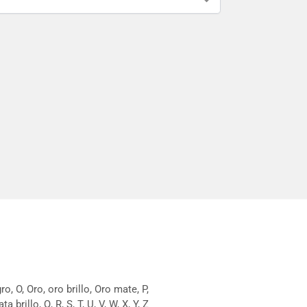
egro, O, Oro, oro brillo, Oro mate, P,
ata brillo, Q, R, S, T, U, V, W, X, Y, Z