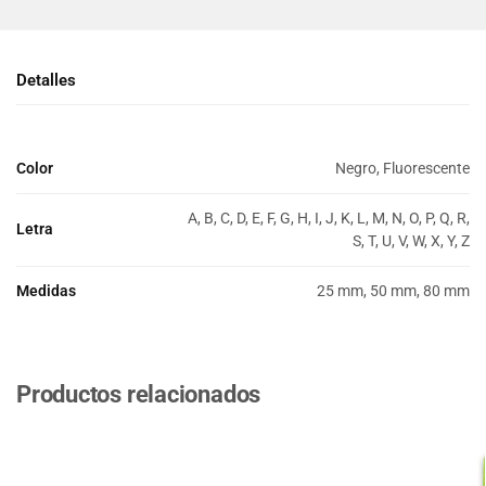
Detalles
Color
Negro, Fluorescente
A, B, C, D, E, F, G, H, I, J, K, L, M, N, O, P, Q, R,
Letra
S, T, U, V, W, X, Y, Z
Medidas
25 mm, 50 mm, 80 mm
Productos relacionados