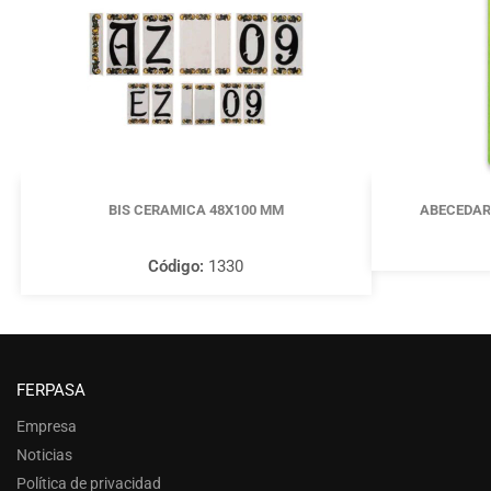
BIS CERAMICA 48X100 MM
ABECEDARI
Código:
1330
FERPASA
Empresa
Noticias
Política de privacidad