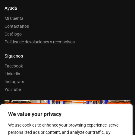
Ayuda
Mi Cuenta
Contáctanos
Catálogo
Política de devoluciones y reembolsos
Síguenos
Facebook
Linkedin
Instagram
YouTube
We value your privacy
Trabaja con nosotros
We use cookies to enhance your browsing experience, serve
Entrar
personalized ads or content, and analyze our traffic. By