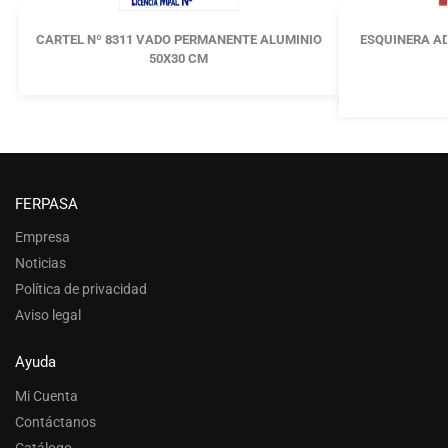
CARTEL Nº 8311 VADO PERMANENTE ALUMINIO
ESQUINERA AD
50X30 CM
FERPASA
Empresa
Noticias
Política de privacidad
Aviso legal
Ayuda
Mi Cuenta
Contáctanos
Catálogo