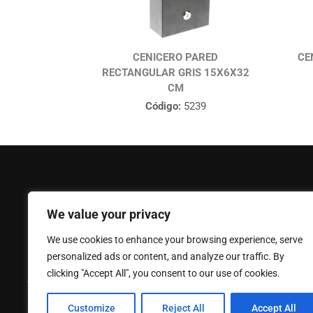
CENICERO PARED
CE
RECTANGULAR GRIS 15X6X32
CM
Código:
5239
FERPASA
Ayuda
We value your privacy
Empresa
Mi Cuenta
We use cookies to enhance your browsing experience, serve
Noticias
Contáctano
personalized ads or content, and analyze our traffic. By
Política de privacidad
Catálogo
clicking "Accept All", you consent to our use of cookies.
Aviso legal
Política de
Customize
Reject All
Accept All