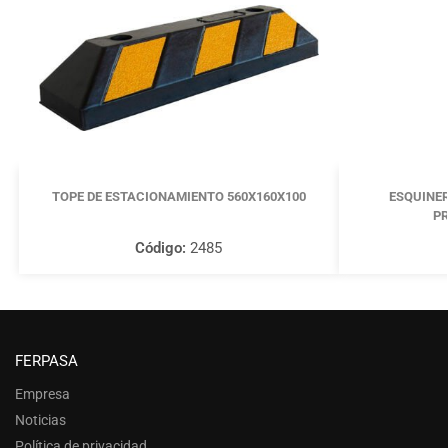
TOPE DE ESTACIONAMIENTO 560X160X100
ESQUINER
P
Código:
2485
FERPASA
Empresa
Noticias
Política de privacidad