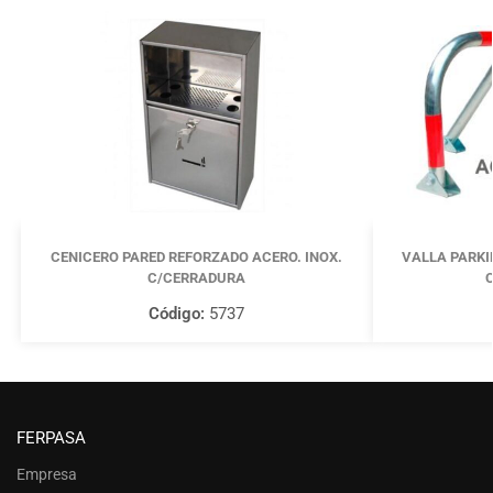
CENICERO PARED REFORZADO ACERO. INOX.
VALLA PARKI
C/CERRADURA
Código:
5737
FERPASA
Empresa