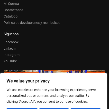
Mi Cuenta
Contáctanos
Catálogo
Política de devoluciones y reembolsos
Síguenos
Facebook
Linkedin
Instagram
YouTube
We value your privacy
Trabaja con nosotros
We use cookies to enhance your browsing experience, serve
Entrar
personalized ads or content, and analyze our traffic. By
clicking "Accept All", you consent to our use of cookies.