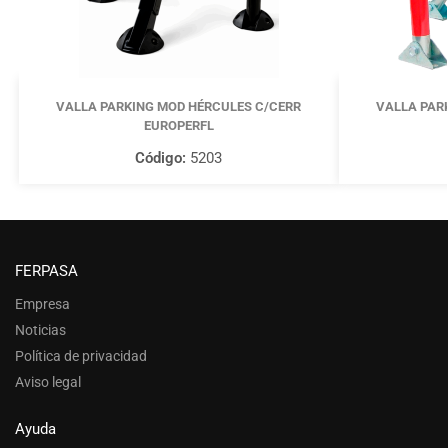
VALLA PARKING MOD HÉRCULES C/CERR
VALLA PAR
EUROPERFL
Código:
5203
FERPASA
Empresa
Noticias
Política de privacidad
Aviso legal
Ayuda