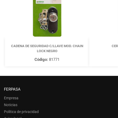
CADENA DE SEGURIDAD C/LLAVE MOD. CHAIN
CER
LOCK NEGRO
Código:
81771
FERPASA
Empresa
Noticias
Política de privacidad