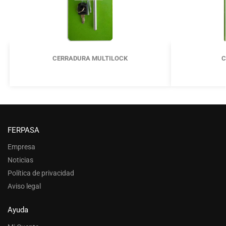
CERRADURA MULTILOCK
C
FERPASA
Empresa
Noticias
Política de privacidad
Aviso legal
Ayuda