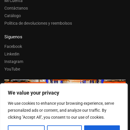
Mi Cuenta
Contáctanos
Catálogo
Política de devoluciones y reembolsos
Síguenos
Facebook
Linkedin
Instagram
YouTube
We value your privacy
Trabaja con nosotros
We use cookies to enhance your browsing experience, serve
Entrar
personalized ads or content, and analyze our traffic. By
clicking "Accept All", you consent to our use of cookies.