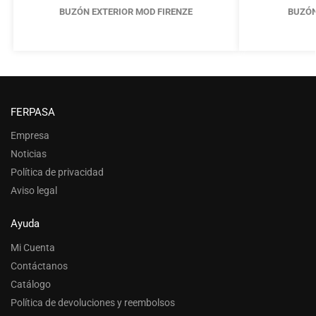
BUZÓN EXTERIOR MOD FIRENZE
BUZÓN
FERPASA
Empresa
Noticias
Política de privacidad
Aviso legal
Ayuda
Mi Cuenta
Contáctanos
Catálogo
Política de devoluciones y reembolsos