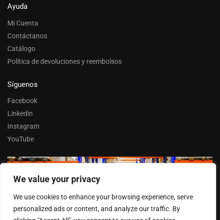
Ayuda
Mi Cuenta
Contáctanos
Catálogo
Política de devoluciones y reembolsos
Síguenos
Facebook
Linkedin
Instagram
YouTube
We value your privacy
Trabaja con nosotros
We use cookies to enhance your browsing experience, serve
Entrar
personalized ads or content, and analyze our traffic. By