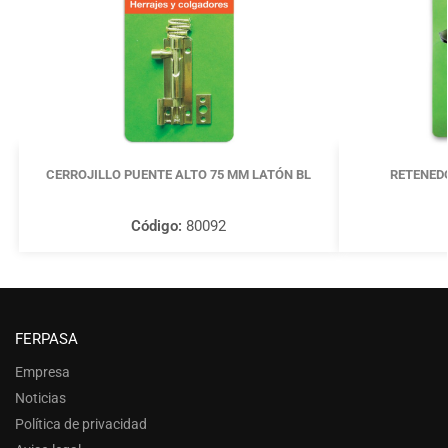
CERROJILLO PUENTE ALTO 75 MM LATÓN BL
RETENED
Código:
80092
FERPASA
Empresa
Noticias
Política de privacidad