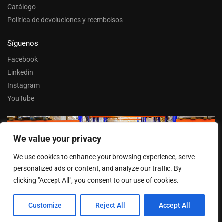
Catálogo
Política de devoluciones y reembolsos
Síguenos
Facebook
Linkedin
Instagram
YouTube
We value your privacy
Trabaja con nosotros
We use cookies to enhance your browsing experience, serve
Entrar
personalized ads or content, and analyze our traffic. By
clicking "Accept All", you consent to our use of cookies.
Customize
Reject All
Accept All
© FERPASA 2025 –
Cookies