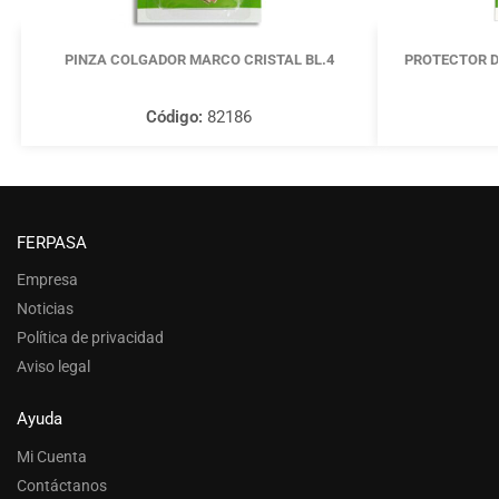
PINZA COLGADOR MARCO CRISTAL BL.4
PROTECTOR D
Código:
82186
FERPASA
Empresa
Noticias
Política de privacidad
Aviso legal
Ayuda
Mi Cuenta
Contáctanos