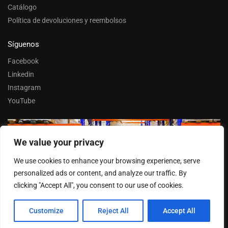
Catálogo
Política de devoluciones y reembolsos
Síguenos
Facebook
Linkedin
Instagram
YouTube
We value your privacy
Trabaja con nosotros
We use cookies to enhance your browsing experience, serve
Entrar
personalized ads or content, and analyze our traffic. By
clicking "Accept All", you consent to our use of cookies.
Customize
Reject All
Accept All
© FERPASA 2025 –
Cookies