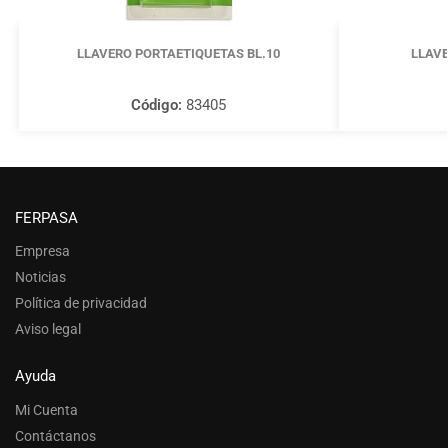
LLAVERO PORTAETIQUETAS BL.10
LLAVE
Código:
83405
FERPASA
Empresa
Noticias
Política de privacidad
Aviso legal
Ayuda
Mi Cuenta
Contáctanos