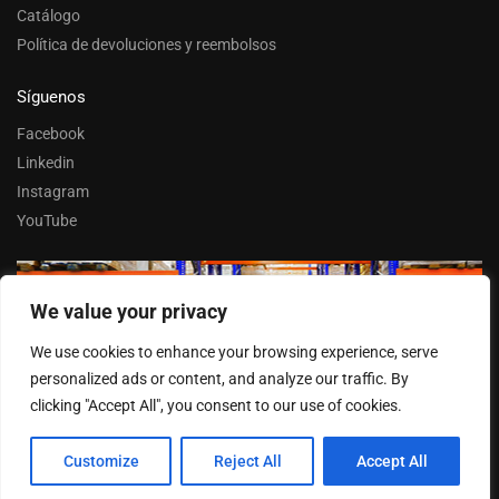
Catálogo
Política de devoluciones y reembolsos
Síguenos
Facebook
Linkedin
Instagram
YouTube
We value your privacy
Trabaja con nosotros
We use cookies to enhance your browsing experience, serve
Entrar
personalized ads or content, and analyze our traffic. By
clicking "Accept All", you consent to our use of cookies.
Customize
Reject All
Accept All
© FERPASA 2025 –
Cookies