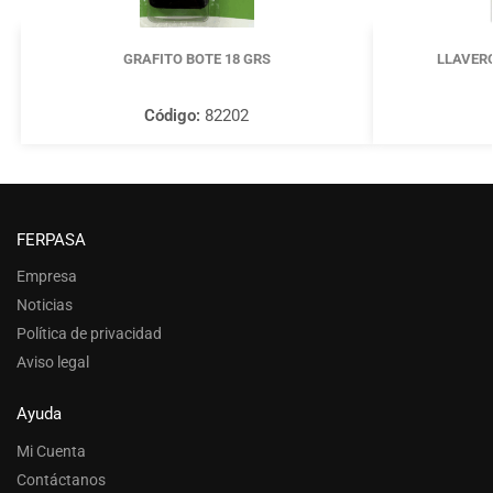
GRAFITO BOTE 18 GRS
LLAVERO
Código:
82202
FERPASA
Empresa
Noticias
Política de privacidad
Aviso legal
Ayuda
Mi Cuenta
Contáctanos