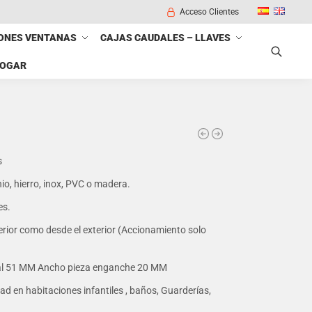
Acceso Clientes
ONES VENTANAS
CAJAS CAUDALES – LLAVES
HOGAR
Buscar
s
io, hierro, inox, PVC o madera.
es.
erior como desde el exterior (Accionamiento solo
al 51 MM Ancho pieza enganche 20 MM
dad en habitaciones infantiles , baños, Guarderías,