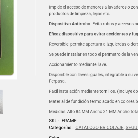
Impide el acceso de menores a lavaderos o zo
productos de limpieza, lejías etc.
Dispositivo Antirrobo.
Evita robos y accesos n
Eficaz dispositivo para evitar accidentes y f
Reversible: permite apertura a izquierdas o derec
Se puede instalar en todo el perímetro de la ve
Accionamiento mediante llave.
Disponible con llaves iguales, integrable a su v
Ferpasa.
Fácil instalación mediante tornillos. (Incluye dos
Material de fundición termolacado en colores b
Medidas: Alto 84 MM Ancho 31 MM Ancho tot
SKU:
FRAME
Categorías:
CATÁLOGO BRICOLAJE
,
SEGU
Color