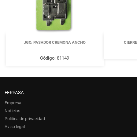
JGO. PASADOR CREMONA ANCHO
CIERRE
Código:
81149
FERPASA
Empresa
Noticias
Política de privacidad
Aviso legal