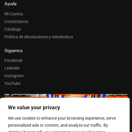
Ayuda
Mi Cuenta
Contáctanos
Catálogo
Política de devoluciones y reembolsos
Síguenos
Facebook
Linkedin
Instagram
YouTube
We value your privacy
Trabaja con nosotros
We use cookies to enhance your browsing experience, serve
Entrar
personalized ads or content, and analyze our traffic. By