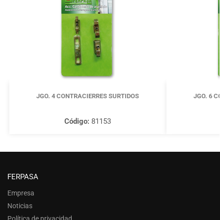
JGO. 4 CONTRACIERRES SURTIDOS
JGO. 6 
Código:
81153
FERPASA
Empresa
Noticias
Política de privacidad