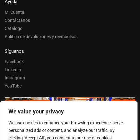
Ayuda
Mi Cuenta
Contáctanos
Catálogo
Política de devoluciones y reembolsos
Síguenos
Facebook
Linkedin
Instagram
YouTube
We value your privacy
Trabaja con nosotros
We use cookies to enhance your browsing experience, serve
Entrar
personalized ads or content, and analyze our traffic. By
clicking "Accept All", you consent to our use of cookies.