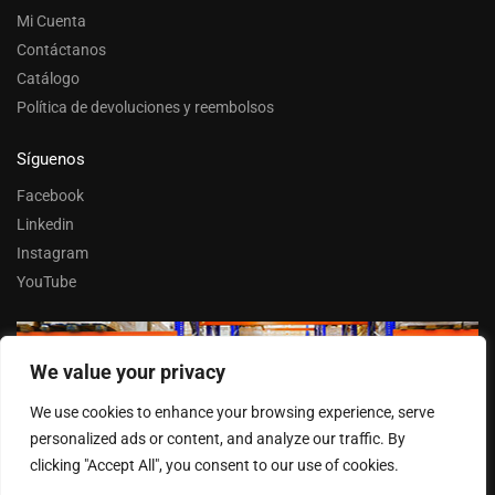
Mi Cuenta
Contáctanos
Catálogo
Política de devoluciones y reembolsos
Síguenos
Facebook
Linkedin
Instagram
YouTube
We value your privacy
Trabaja con nosotros
We use cookies to enhance your browsing experience, serve
Entrar
personalized ads or content, and analyze our traffic. By
clicking "Accept All", you consent to our use of cookies.