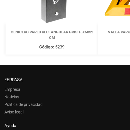
CENICERO PARED RECTANGULAR GRIS 15X6X32
VALLA PARK
CM
Código:
5239
FERPASA
Empresa
Noticias
Política de privacidad
Aviso legal
Ayuda