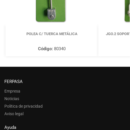
POLEA C/ TUERCA METÁLICA
JGO.2 SOPORT
Código:
80340
FERPASA
Empresa
Noticias
Política de privacidad
Aviso legal
Ayuda