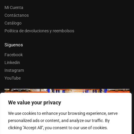
Mi Cuenta
Contáctanos
Catálogo
Política de devoluciones y reembolsos
Síguenos
Facebook
Linkedin
Instagram
YouTube
We value your privacy
Trabaja con nosotros
We use cookies to enhance your browsing experience, serve
Entrar
personalized ads or content, and analyze our traffic. By
clicking "Accept All", you consent to our use of cookies.