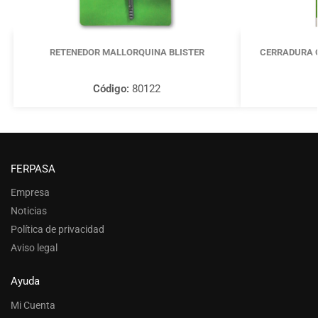
RETENEDOR MALLORQUINA BLISTER
CERRADURA 
Código:
80122
FERPASA
Empresa
Noticias
Política de privacidad
Aviso legal
Ayuda
Mi Cuenta