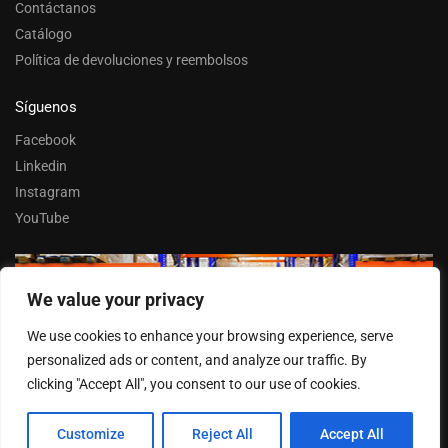
Contáctanos
Catálogo
Política de devoluciones y reembolsos
Síguenos
Facebook
Linkedin
Instagram
YouTube
We value your privacy
Trabaja con nosotros
We use cookies to enhance your browsing experience, serve
Entrar
personalized ads or content, and analyze our traffic. By
clicking "Accept All", you consent to our use of cookies.
Customize
Reject All
Accept All
© FERPASA 2025 –
Cookies