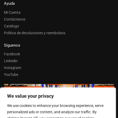
Ayuda
Mi Cuenta
Contáctanos
Catálogo
Política de devoluciones y reembolsos
Síguenos
Facebook
Linkedin
Instagram
YouTube
We value your privacy
Trabaja con nosotros
We use cookies to enhance your browsing experience, serve
Entrar
personalized ads or content, and analyze our traffic. By