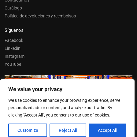
Catálogo
Política de devoluciones y reembolsos
Síguenos
Facebook
Linkedin
Instagram
YouTube
We value your privacy
Trabaja con nosotros
We use cookies to enhance your browsing experience, serve
Entrar
personalized ads or content, and analyze our traffic. By
clicking "Accept All", you consent to our use of cookies.
Customize
Reject All
Accept All
© FERPASA 2025 –
Cookies