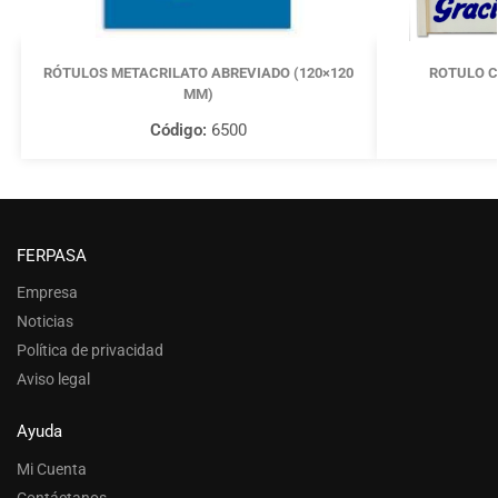
RÓTULOS METACRILATO ABREVIADO (120×120
ROTULO C
MM)
Código:
6500
FERPASA
Empresa
Noticias
Política de privacidad
Aviso legal
Ayuda
Mi Cuenta
Contáctanos