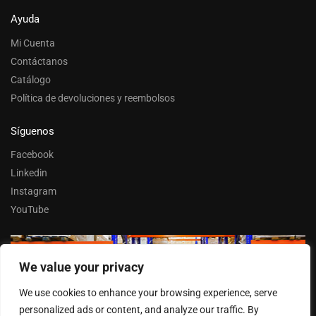
Ayuda
Mi Cuenta
Contáctanos
Catálogo
Política de devoluciones y reembolsos
Síguenos
Facebook
Linkedin
Instagram
YouTube
We value your privacy
Trabaja con nosotros
We use cookies to enhance your browsing experience, serve
Entrar
personalized ads or content, and analyze our traffic. By