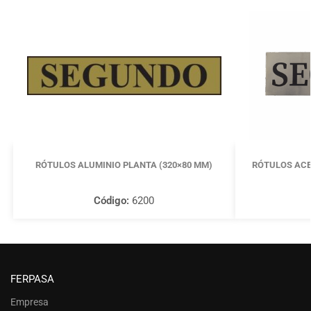
RÓTULOS ALUMINIO PLANTA (320×80 MM)
RÓTULOS ACE
Código:
6200
FERPASA
Empresa