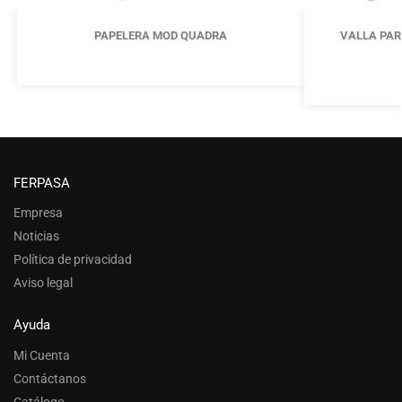
PAPELERA MOD QUADRA
VALLA PAR
FERPASA
Empresa
Noticias
Política de privacidad
Aviso legal
Ayuda
Mi Cuenta
Contáctanos
Catálogo