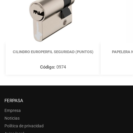
CILINDRO EUROPERFIL SEGURIDAD (PUNTOS)
PAPELERA 
Código:
0974
FERPASA
Empresa
Noticias
Política de privacidad