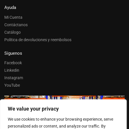
Ayuda
Mi Cuenta
Contáctanos
Catálogo
Política de devoluciones y reembolsos
Síguenos
Facebook
Linkedin
Instagram
YouTube
We value your privacy
Trabaja con nosotros
We use cookies to enhance your browsing experience, serve
Entrar
personalized ads or content, and analyze our traffic. By