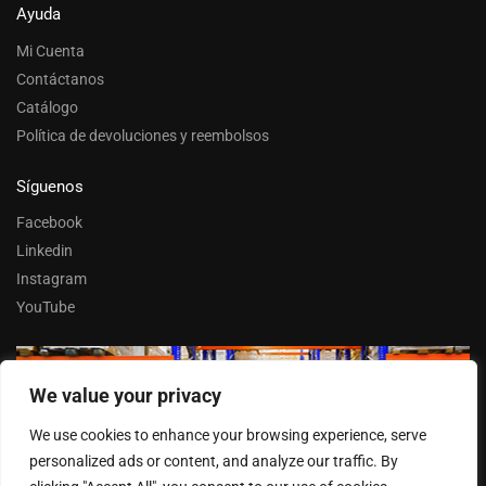
Ayuda
Mi Cuenta
Contáctanos
Catálogo
Política de devoluciones y reembolsos
Síguenos
Facebook
Linkedin
Instagram
YouTube
We value your privacy
Trabaja con nosotros
We use cookies to enhance your browsing experience, serve
Entrar
personalized ads or content, and analyze our traffic. By