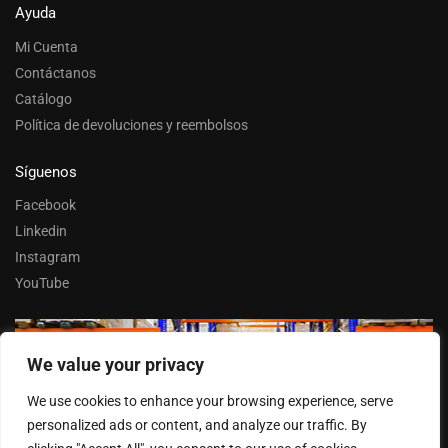
Ayuda
Mi Cuenta
Contáctanos
Catálogo
Política de devoluciones y reembolsos
Síguenos
Facebook
Linkedin
Instagram
YouTube
We value your privacy
Trabaja con nosotros
We use cookies to enhance your browsing experience, serve
Entrar
personalized ads or content, and analyze our traffic. By