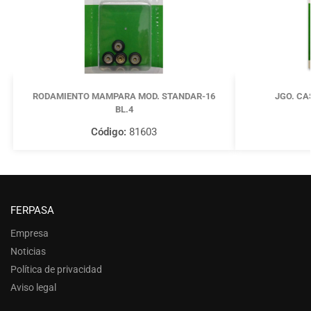
RODAMIENTO MAMPARA MOD. STANDAR-16
JGO. CA
BL.4
Código:
81603
FERPASA
Empresa
Noticias
Política de privacidad
Aviso legal