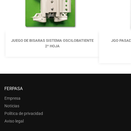
JUEGO DE BISARAS SISTEMA OSCILOBATIENTE
JGO PASAD
2ª HOJA
FERPASA
Empresa
Noticias
Política de privacidad
Aviso legal