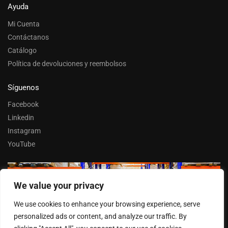
Ayuda
Mi Cuenta
Contáctanos
Catálogo
Política de devoluciones y reembolsos
Síguenos
Facebook
Linkedin
Instagram
YouTube
We value your privacy
Trabaja con nosotros
We use cookies to enhance your browsing experience, serve
Entrar
personalized ads or content, and analyze our traffic. By